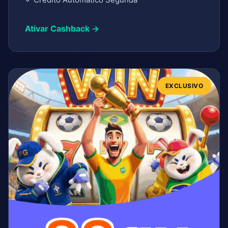
Ativar Cashback →
EXCLUSIVO