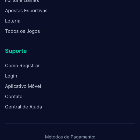
Fortune Games
Apostas Esportivas
Loteria
Todos os Jogos
Suporte
Como Registrar
Login
Aplicativo Móvel
Contato
Central de Ajuda
Métodos de Pagamento: