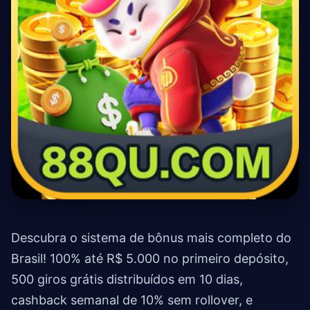
Descubra o sistema de bônus mais completo do
Brasil! 100% até R$ 5.000 no primeiro depósito,
500 giros grátis distribuídos em 10 dias,
cashback semanal de 10% sem rollover, e