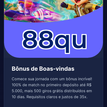
Bônus de Boas-vindas
Comece sua jornada com um bônus incrível!
100% de match no primeiro depósito até R$
5.000, mais 500 giros grátis distribuídos em
10 dias. Requisitos claros e justos de 35x.