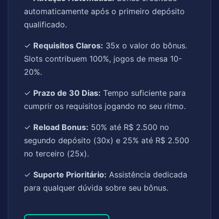
automaticamente após o primeiro depósito
qualificado.
✓
Requisitos Claros:
35x o valor do bônus.
Slots contribuem 100%, jogos de mesa 10-
20%.
✓
Prazo de 30 Dias:
Tempo suficiente para
cumprir os requisitos jogando no seu ritmo.
✓
Reload Bonus:
50% até R$ 2.500 no
segundo depósito (30x) e 25% até R$ 2.500
no terceiro (25x).
✓
Suporte Prioritário:
Assistência dedicada
para qualquer dúvida sobre seu bônus.