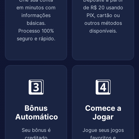
em minutos com
de R$ 20 usando
informações
PIX, cartão ou
básicas.
outros métodos
Processo 100%
disponíveis.
seguro e rápido.
3️⃣
4️⃣
Bônus
Comece a
Automático
Jogar
Seu bônus é
Jogue seus jogos
creditado
favoritos e