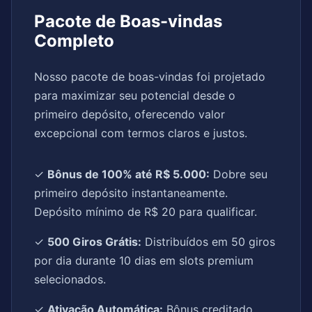
Pacote de Boas-vindas
Completo
Nosso pacote de boas-vindas foi projetado
para maximizar seu potencial desde o
primeiro depósito, oferecendo valor
excepcional com termos claros e justos.
✓
Bônus de 100% até R$ 5.000:
Dobre seu
primeiro depósito instantaneamente.
Depósito mínimo de R$ 20 para qualificar.
✓
500 Giros Grátis:
Distribuídos em 50 giros
por dia durante 10 dias em slots premium
selecionados.
✓
Ativação Automática:
Bônus creditado