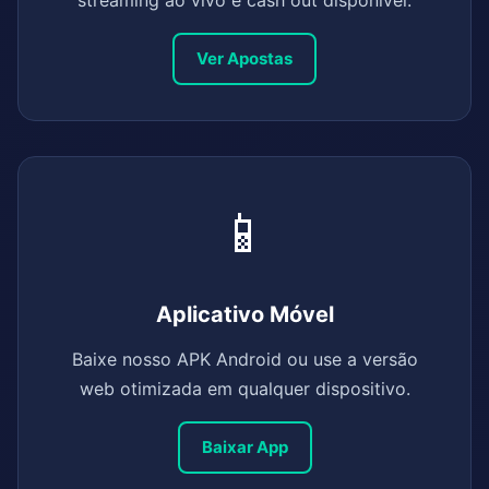
streaming ao vivo e cash out disponível.
Ver Apostas
📱
Aplicativo Móvel
Baixe nosso APK Android ou use a versão
web otimizada em qualquer dispositivo.
Baixar App