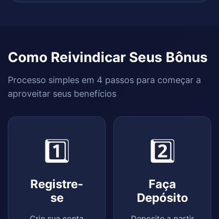
Como Reivindicar Seus Bônus
Processo simples em 4 passos para começar a
aproveitar seus benefícios
1️⃣
2️⃣
Registre-
Faça
se
Depósito
Crie sua conta
Deposite a partir