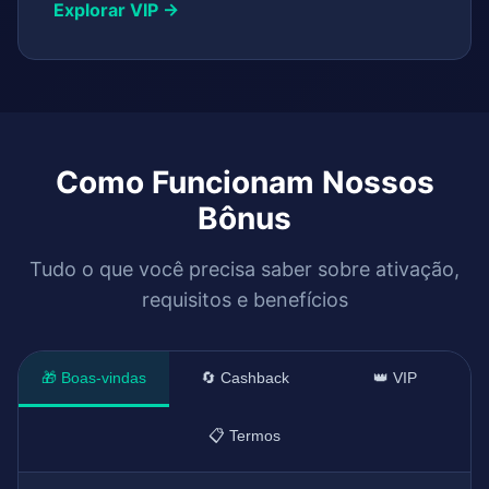
Explorar VIP →
Como Funcionam Nossos
Bônus
Tudo o que você precisa saber sobre ativação,
requisitos e benefícios
🎁 Boas-vindas
🔄 Cashback
👑 VIP
📋 Termos