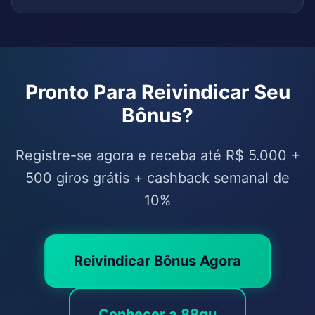
Pronto Para Reivindicar Seu
Bônus?
Registre-se agora e receba até R$ 5.000 +
500 giros grátis + cashback semanal de
10%
Reivindicar Bônus Agora
Conhecer a 88qu