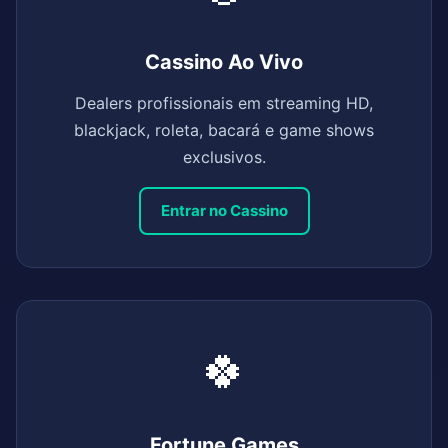
Cassino Ao Vivo
Dealers profissionais em streaming HD,
blackjack, roleta, bacará e game shows
exclusivos.
Entrar no Cassino
🍀
Fortune Games